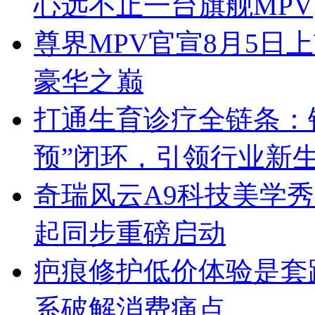
心远不止一台旗舰MPV
尊界MPV官宣8月5日
豪华之巅
打通生育诊疗全链条：锦
预”闭环，引领行业新
奇瑞风云A9科技美学秀跨
起同步重磅启动
疤痕修护低价体验是套
系破解消费痛点