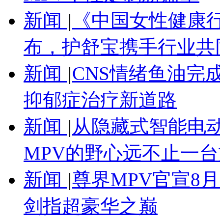
新闻
|
《中国女性健康
布，护舒宝携手行业共
新闻
|
CNS情绪鱼油完
抑郁症治疗新道路
新闻
|
从隐藏式智能电
MPV的野心远不止一台
新闻
|
尊界MPV官宣8
剑指超豪华之巅