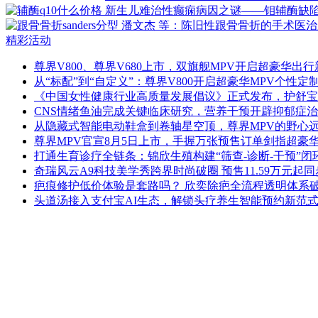
精彩活动
尊界V800、尊界V680上市，双旗舰MPV开启超豪华出
从“标配”到“自定义”：尊界V800开启超豪华MPV个性定
《中国女性健康行业高质量发展倡议》正式发布，护舒宝
CNS情绪鱼油完成关键临床研究，营养干预开辟抑郁症
从隐藏式智能电动鞋盒到卷轴星空顶，尊界MPV的野心远
尊界MPV官宣8月5日上市，手握万张预售订单剑指超豪
打通生育诊疗全链条：锦欣生殖构建“筛查-诊断-干预”
奇瑞风云A9科技美学秀跨界时尚破圈 预售11.59万元起
疤痕修护低价体验是套路吗？ 欣奕除疤全流程透明体系
头道汤接入支付宝AI生态，解锁头疗养生智能预约新范