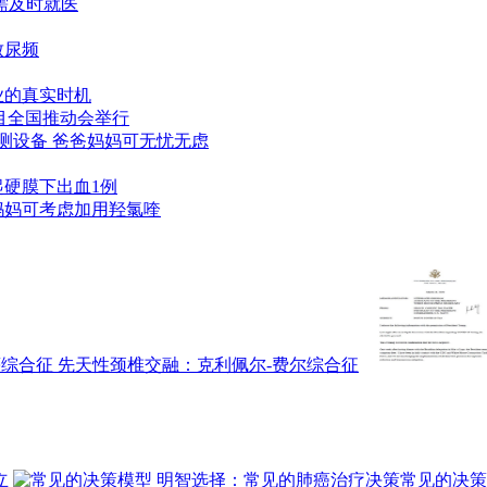
需及时就医
致尿频
业的真实时机
项目全国推动会举行
测设备 爸爸妈妈可无忧无虑
起硬膜下出血1例
妈妈可考虑加用羟氯喹
综合征 先天性颈椎交融：克利佩尔-费尔综合征
立
常见的决策