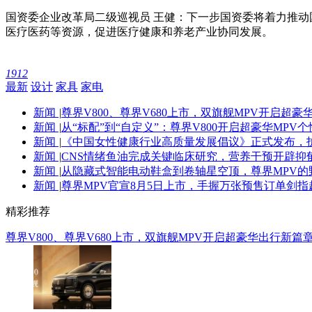
国资委企业改革局二级巡视员 王健：下一步国资委将着力推
医疗医药等资源，促进医疗健康和养老产业协同发展。
1912
最新
设计
家具
家电
新闻
|
尊界V800、尊界V680上市，双旗舰MPV开启超豪
新闻
|
从“标配”到“自定义”：尊界V800开启超豪华MPV
新闻
|
《中国女性健康行业高质量发展倡议》正式发布，
新闻
|
CNS情绪鱼油完成关键临床研究，营养干预开辟抑
新闻
|
从隐藏式智能电动鞋盒到卷轴星空顶，尊界MPV的
新闻
|
尊界MPV官宣8月5日上市，手握万张预售订单剑指
精彩推荐
尊界V800、尊界V680上市，双旗舰MPV开启超豪华出行新篇