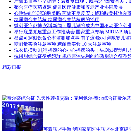
牙龈出血事小？提醒：若反复出现，或与5个因素有关，
整合医疗医药资源 促进医疗健康和养老产业协同发展
心跳快能吃琥珀酸美吗 药物不良反应：琥珀酸美托洛尔
糖尿病合并结核 糖尿病合并结核病的治疗
微创医疗彭博 彭博新闻：婴儿潮将成为中国移动医疗创
举行底层党建重点工作推动会 国家重点专项 MIDIAB 
盘点可穿戴设备心率监测那点事 有了这4款可穿戴婴儿监
糖耐量实验注意事项 糖耐量实验 10 大注意事项
洗衣机摆动剧烈 摇滚的心小心摇摆的头：头剧烈摆动引
抗磷脂综合征孕妈妈群 规范医治失利的抗磷脂综合征孕
精彩画报
费尔蒂
英豪联盟手游 我国家庭医生联盟在北京建