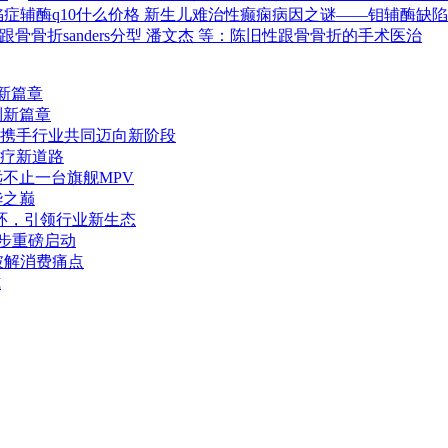
辅酶q10什么价格 新生儿难治性癫痫病因之谜——钼辅酶缺
跟骨骨折sanders分型 潘文杰 等：陈旧性跟骨骨折的手术医治
行新篇章
制新篇章
携手行业共同迈向新阶段
治疗新道路
不止一台旗舰MPV
华之巅
闭环，引领行业新生态
同步重磅启动
破解消费痛点
式