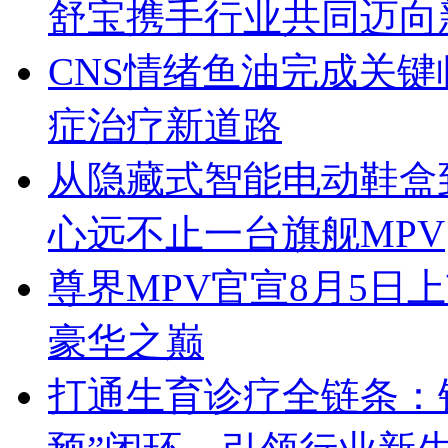
舒宝携手行业共同迈向
CNS情绪鱼油完成关
症治疗新道路
从隐藏式智能电动鞋盒
心远不止一台旗舰MPV
尊界MPV官宣8月5日
豪华之巅
打通生育诊疗全链条：锦