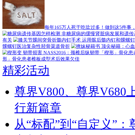
每年165万人死于吃盐过多！做到这5件事
有关
髁螺钉医治复杂性胫骨渠道骨折
形」骨化患者椎板成型术后效果欠佳
精彩活动
尊界V800、尊界V68
行新篇章
从“标配”到“自定义”：