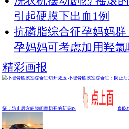
洗衣机摆动剧烈 摇滚
引起硬膜下出血1例
抗磷脂综合征孕妈妈群
孕妈妈可考虑加用羟氯
精彩画报
征：防止后方筋膜间室切开的新策略
多吃