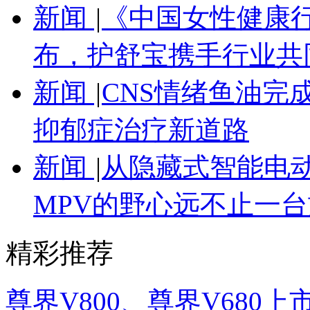
新闻
|
《中国女性健康
布，护舒宝携手行业共
新闻
|
CNS情绪鱼油完
抑郁症治疗新道路
新闻
|
从隐藏式智能电
MPV的野心远不止一台
精彩推荐
尊界V800、尊界V68