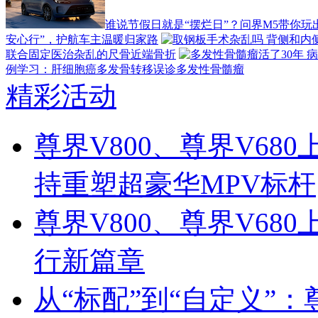
谁说节假日就是“摆烂日”？问界M5带你玩
安心行”，护航车主温暖归家路
联合固定医治杂乱的尺骨近端骨折
例学习：肝细胞癌多发骨转移误诊多发性骨髓瘤
精彩活动
尊界V800、尊界V6
持重塑超豪华MPV标杆
尊界V800、尊界V68
行新篇章
从“标配”到“自定义”：