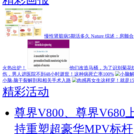
慢性肾脏病5期活多久 Nature 综述：
火热出炉！
他们改造马桶，为了识别菊花纹理
伤，男人进医院不到48小时逝世！这种病死亡率100%
小脑-脑干裂解剖和相关手术入路
精彩活动
尊界V800、尊界V6
持重塑超豪华MPV标杆