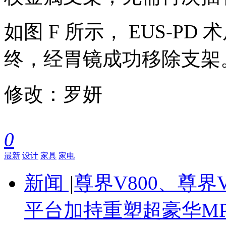
如图 F 所示， EUS-P
终，经胃镜成功移除支架
修改：罗妍
0
最新
设计
家具
家电
新闻
|
尊界V800、尊界
平台加持重塑超豪华M