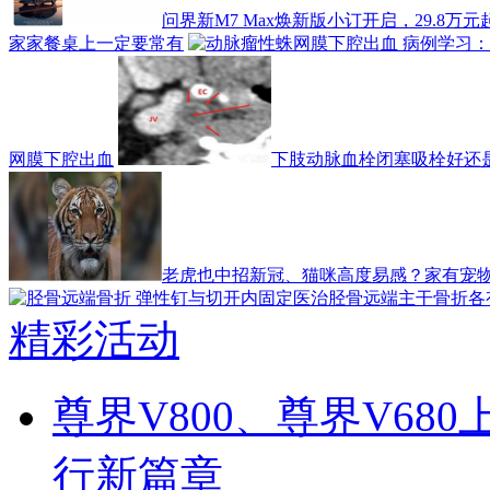
问界新M7 Max焕新版小订开启，29.8万
家家餐桌上一定要常有
网膜下腔出血
下肢动脉血栓闭塞吸栓好还
老虎也中招新冠、猫咪高度易感？家有宠
精彩活动
尊界V800、尊界V68
行新篇章